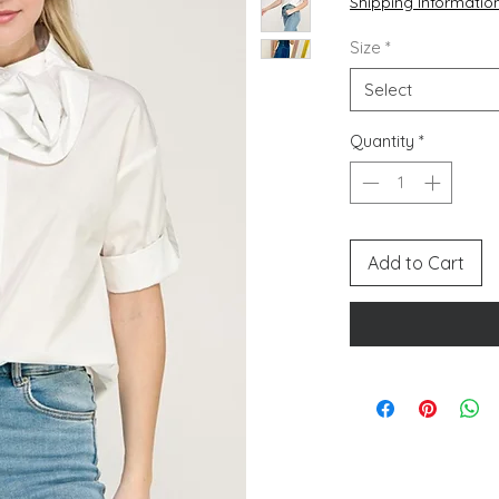
Shipping Informatio
Size
*
Select
Quantity
*
Add to Cart