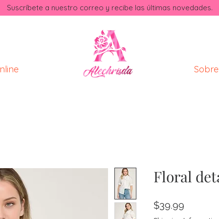
Suscríbete a nuestro correo y recibe las últimas novedades.​
nline
Sobre
Floral det
Price
$39.99