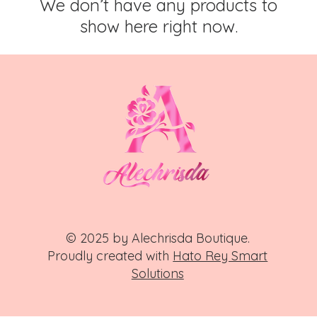
We don’t have any products to
show here right now.
© 2025 by Alechrisda Boutique.
Proudly created with
Hato Rey Smart
Solutions